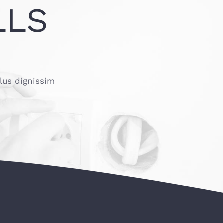
LLS
llus dignissim